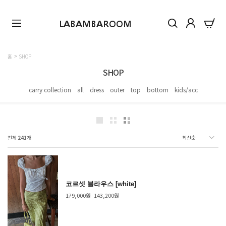
LABAMBAROOM
홈
SHOP
SHOP
carry collection
all
dress
outer
top
bottom
kids/acc
전체
241
개
코르셋 블라우스 [white]
179,000원
143,200원