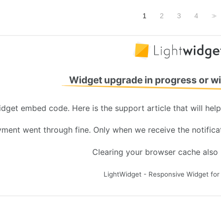
1
2
3
4
>>