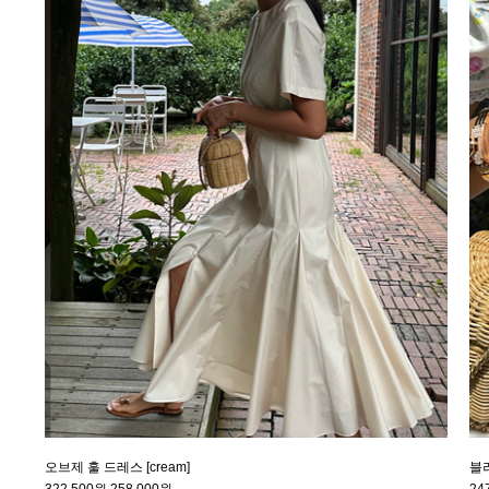
오브제 훌 드레스 [cream]
블러
322,500원
258,000원
24