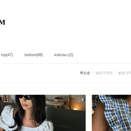
M
top(47)
bottom(68)
kids/acc(2)
최신순
낮은가격순
높은가