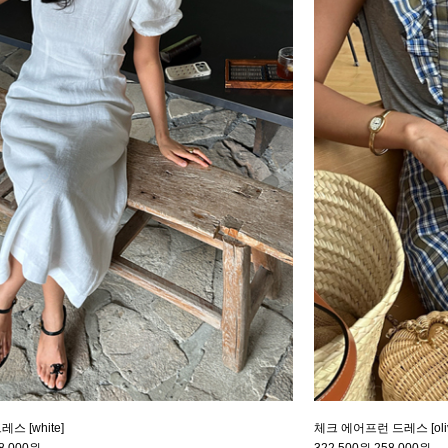
스 [white]
체크 에어프런 드레스 [oliv
8,000원
322,500원
258,000원