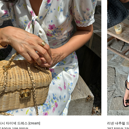
시 타이넥 드레스 [cream]
리넨 내추럴 드레
7,500원
198,000원
297,500원
23