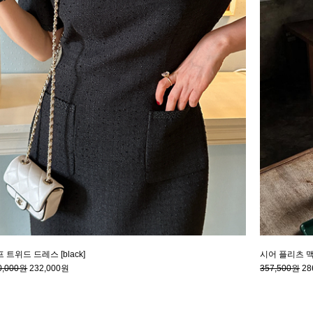
 트위드 드레스 [black]
시어 플리츠 맥시
0,000원
232,000원
357,500원
28