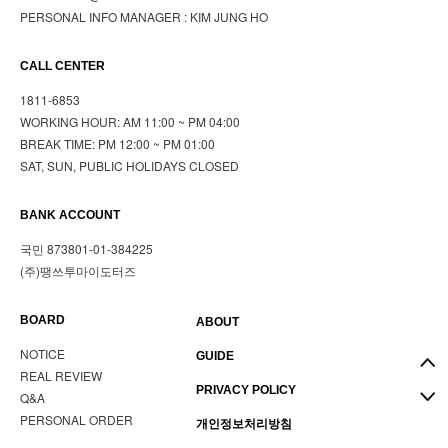
PERSONAL INFO MANAGER : KIM JUNG HO
CALL CENTER
1811-6853
WORKING HOUR: AM 11:00 ~ PM 04:00
BREAK TIME: PM 12:00 ~ PM 01:00
SAT, SUN, PUBLIC HOLIDAYS CLOSED
BANK ACCOUNT
국민 873801-01-384225
(주)땡쓰투마이도터즈
BOARD
ABOUT
NOTICE
GUIDE
REAL REVIEW
PRIVACY POLICY
Q&A
PERSONAL ORDER
개인정보처리방침