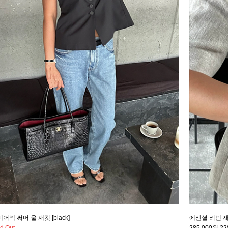
어넥 써머 울 재킷 [black]
에센셜 리넨 재킷 
d Out
285,000원
22