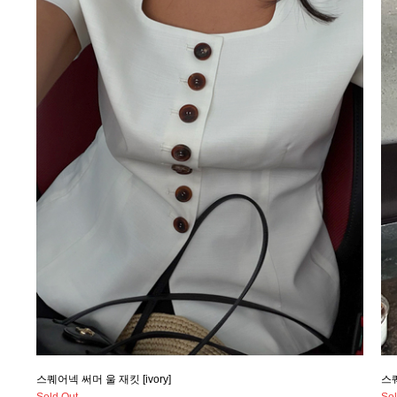
스퀘어넥 써머 울 재킷 [ivory]
스퀘
Sold Out
Sol