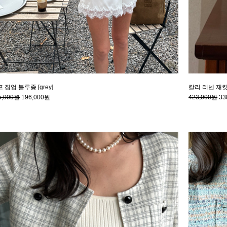
 집업 블루종 [grey]
칼리 리넨 재킷 [
5,000원
196,000원
423,000원
33