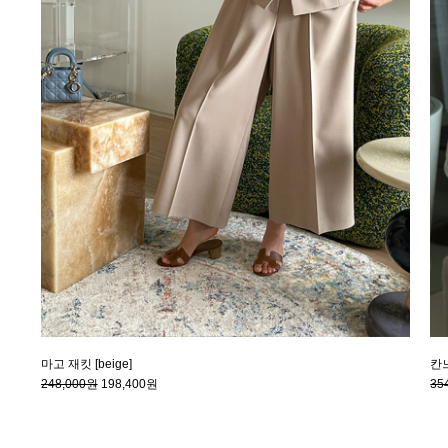
마고 재킷 [beige]
칸느
248,000원
198,400원
35