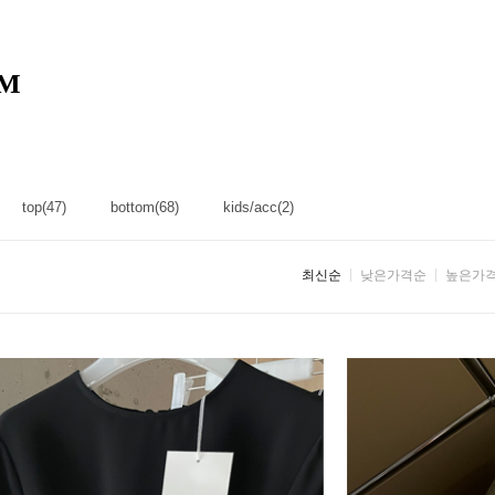
M
top(47)
bottom(68)
kids/acc(2)
최신순
낮은가격순
높은가