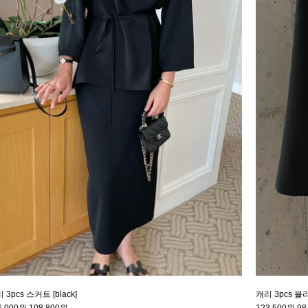
 3pcs 스커트 [black]
캐리 3pcs 블라
6,000원
108,800원
123,500원
98