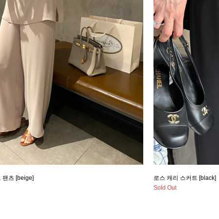
팬츠 [beige]
로스 캐리 스커트 [black]
Sold Out