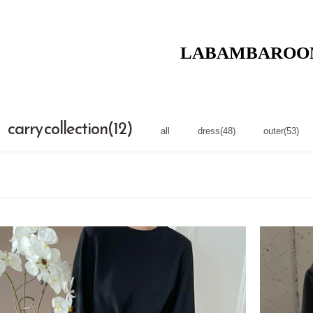
LABAMBAROO
carry collection(12)
all
dress(48)
outer(53)