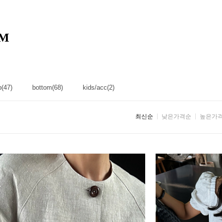
M
p(47)
bottom(68)
kids/acc(2)
최신순
낮은가격순
높은가