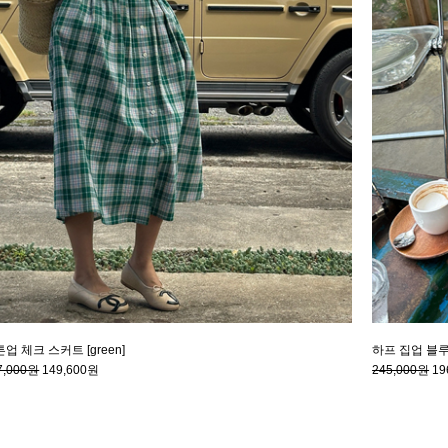
업 체크 스커트 [green]
하프 집업 블루종
7,000원
149,600원
245,000원
19