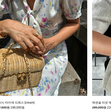
시 타이넥 드레스 [cream]
에센셜 리넨 재킷 
7,500원
198,000원
285,000원
22