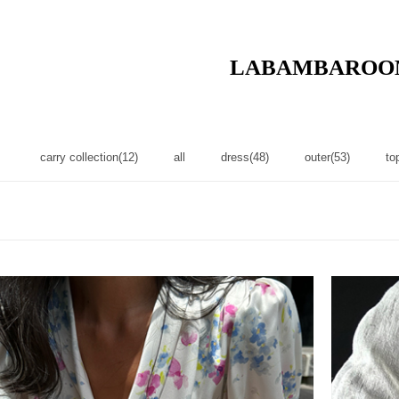
LABAMBAROO
carry collection(12)
all
dress(48)
outer(53)
to