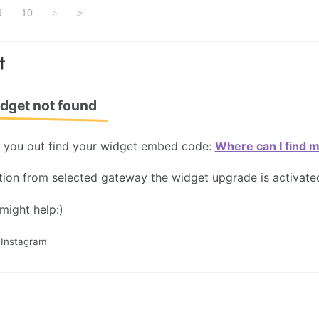
9
10
>
>>