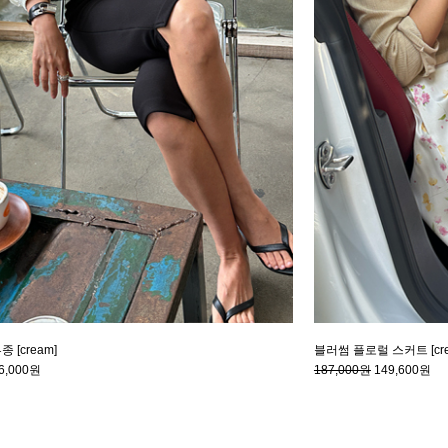
 [cream]
블러썸 플로럴 스커트 [cre
6,000원
187,000원
149,600원