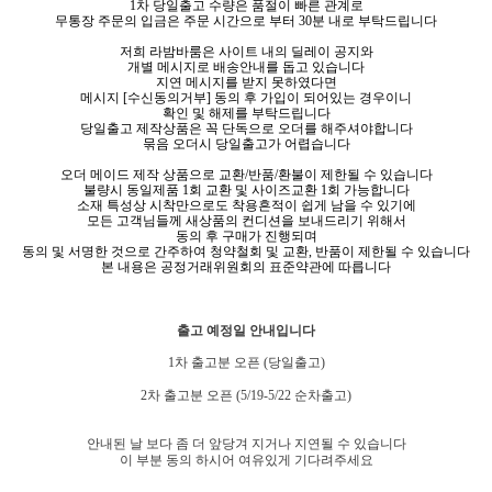
1차 당일출고 수량은 품절이 빠른 관계로
무통장 주문의 입금은 주문 시간으로 부터 30분 내로 부탁드립니다
저희 라밤바룸은 사이트 내의 딜레이 공지와
개별 메시지로 배송안내를 돕고 있습니다
지연 메시지를 받지 못하였다면
메시지 [수신동의거부] 동의 후 가입이 되어있는 경우이니
확인 및 해제를 부탁드립니다
당일출고 제작상품은 꼭 단독으로 오더를 해주셔야합니다
묶음 오더시 당일출고가 어렵습니다
오더 메이드 제작 상품으로 교환/반품/환불이 제한될 수 있습니다
불량시 동일제품 1회 교환 및 사이즈교환 1회 가능합니다
소재 특성상 시착만으로도 착용흔적이 쉽게 남을 수 있기에
모든 고객님들께 새상품의 컨디션을 보내드리기 위해서
동의 후 구매가 진행되며
동의 및 서명한 것으로 간주하여 청약철회 및 교환, 반품이 제한될 수 있습니다
본 내용은 공정거래위원회의 표준약관에 따릅니다
출고 예정일 안내입니다
1차 출고분 오픈 (당일
출고)
2차 출고분 오픈 (5/19-5/22 순차출고)
안내된 날 보다 좀 더 앞당겨 지거나 지연될 수 있습니다
이 부분 동의 하시어 여유있게 기다려주세요