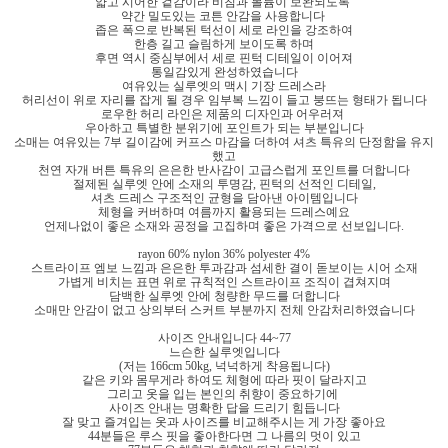
얇고 시어한 겉감이라 비침과 볼륨이 보완되도록
약간 밀도있는 코튼 안감을 사용합니다
좁은 폭으로 반복된 턱선이 세로 라인을 강조하여
한층 길고 슬림하게 보이도록 하며
후면 역시 중심부에서 세로 핀턱 디테일이 이어져
통일감있게 완성하였습니다
여유있는 실루엣의 맥시 기장 드레스라
허리선이 위로 자리를 잡게 될 경우 임부복 느낌이 들고 붕뜨는 형태가 됩니다
로우한 허리 라인은 제품의 디자인과 어우러져
우아하고 특별한 분위기에 포인트가 되는 부분입니다
소매는 여유있는 7부 길이감에 커프스 마감을 더하여 셔츠 특유의 단정함을 유지
했고
천연 자개 버튼 특유의 은은한 반사감이 고급스럽게 포인트를 더합니다
절제된 실루엣 안에 소재의 투명감, 핀턱의 선적인 디테일,
셔츠 드레스 구조적인 균형을 담아낸 아이템입니다
체형을 커버하며 여름까지 활용되는 드레스예요
언제나없이 좋은 소재와 공정을 고집하며 좋은 가격으로 선보입니다.
rayon 60% nylon 36% polyester 4%
스트라이프 엠보 느낌과 은은한 투과감과 섬세한 결이 돋보이는 시어 소재
가볍게 비치는 표면 위로 규칙적인 스트라이프 조직이 겹쳐지며
담백한 실루엣 안에 청량한 무드를 더합니다
소매만 안감이 없고 상의부터 스커트 부분까지 전체 안감처리하였습니다
사이즈 안내입니다 44~77
느슨한 실루엣입니다
(저는 166cm 50kg, 넉넉하게 착용됩니다)
같은 키와 몸무게라 하여도 체형에 따라 핏이 달라지고
그리고 옷을 입는 본인의 취향이 중요하기에
사이즈 안내는 명확한 답을 드리기 힘듭니다
잘 맞고 즐겨입는 옷과 사이즈를 비교해주시는 게 가장 좋아요
44분들은 루스 핏을 좋아한다면 그 나름의 멋이 있고