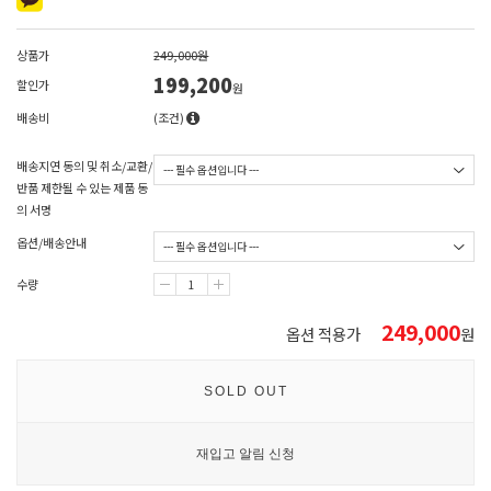
상품가
249,000원
199,200
할인가
원
배송비
(조건)
배송지연 동의 및 취소/교환/
반품 제한될 수 있는 제품 동
의 서명
옵션/배송안내
수량
249,000
옵션 적용가
원
SOLD OUT
재입고 알림 신청