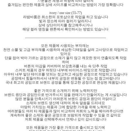
77분들은 체형과 취향에 따라 달라져
즐겨입는 편안한 제품과 상세 사이즈를 비교하시는 방법이 가장 정확합니다
ivory / one size (55-77)
라밤바룸은 최소한의 포토샵으로 작업을 하고 있습니다
빛과 장소에 따라 컬러가 달라지니
상세 상단이미지를 참고해주시거나
해당 컬러 명칭을 팬톤에서 확인하시는 방법도 있습니다
---------------------------------------------------------------------
모든 제품에 사용되는 부자재는
천연 소뿔 및 고급 부자재를 사용하며 세심한 디테일을 살려 고사양으로 작업하고
있어요
단을 접어 박아 가르는 공정으로 소재가 울지 않고 깨끗한 핏이 연출되도록 작업
하며
버튼의 마감을 커버하며 보강효과를 내는 속 단추 작업
스커트 제품의 경우 허릿단 내부에 바이어스 테잎으로 작업합니다
아우터 내부 밑단 테이프를 덧되는 정교하고 세심한 공정으로 작업되고 있습니다
공장에서 힘들어하셔서 내부의 공정은 변동될 수 있는 점 참고바랍니다
국내 최고의 공임으로 브랜드 공장을 통해 정교한 공정으로 완성된 제품입니다
좋은 가격으로 소개하기 위해 노력하지만
브랜드 원단과 공임만으로 반겨주시지 않을 판매가가 만들어지는 게 사실입니다
많은 분들을 만족시키기 어려운게 브랜드 공정과 원단이 까닭이고
소재와 브랜드 생산에 대하여 계속 말씀을 드리네요
마땅히 가치있는 제품과 그에 합당한 가격을 위해 노력하고
여러분들도 여러 타 제품들과 많이 비교하며 저희의 노력을 헤아려주신다면
계속하여 좋은 소재와 좋은 공정으로 보람되게 작업할 수 있을 것 같아요
저희 제품을 선택해주셔서 언제나 깊이 감사드립니다
모든 제품들은 가장 좋은 가격으로 출시되고 있기에