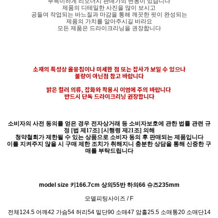
부득이하게 리오더시 판매가의 변동이 있습니다
제품의 디테일한 사진을 많이 보시고
공들여 작업되는 바느질과 마감을 통해 깨끗한 핏이 완성되는
제품의 가치를 알아주시길 바라요
모든 제품은 드라이크리닝을 권장합니다
소재의 특성상 올뭉침이나 미세한 점 또는 잡사가 보일 수 있으나
불량이 아닌점 참고 바랍니다
밝은 컬러 의류, 잡화와 착용시 이염에 주의 바랍니다
반드시 단독 드라이크리닝 권장합니다
소비자의 사전 동의를 얻은 경우 전자상거래 등 소비자보호에 관한 법률 관련 규
정 [법 제17조] [시행령 제21조] 의해
청약철회가 제한될 수 있는 상품으로 소비자 동의 후 판매되는 제품입니다
이를 지켜주지 않을 시 구매 제한 조치가 취해지니 충분한 상담을 통해 신중한 구
매를 부탁드립니다
model size 키166.7cm 상의55반 하의66 슈즈235mm
모델피팅사이즈 / F
전체124.5 어깨42 가슴54 허리54 밑단90 소매47 암홀25.5 소매통20 소매단14