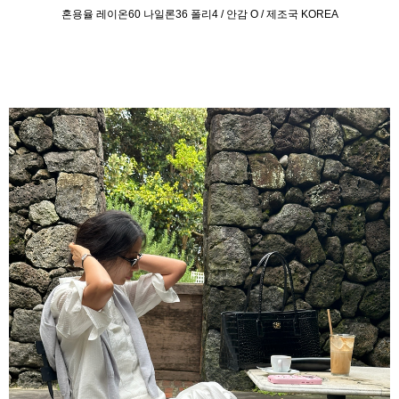
혼용율 레이온60 나일론36 폴리4 / 안감 O / 제조국 KOREA