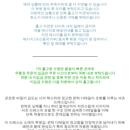
제작 상황에 따라 부득이하게 좀 더 지연될 수 있습니다
이 부분 동의 후 오더를 부탁드리고 있습니다
가변적인 상황으로 인해 출고가 지연되더라도
취소가 어려우니 신중한 구매를 부탁드립니다
출고 지연은 사이트 내의 딜레이 공지와
개별 메시지로 배송안내를 돕고 있습니다
지연 메시지를 받지 못하였다면
메시지 [수신동의거부] 동의후 회원 가입이 된 경우이니
확인 및 해제를 부탁드립니다
--------------------------------------------------------
1차 출고분 수량은 품절이 빠른 관계로
무통장 주문의 입금은 주문
시간으로부터
30분 내로 부탁드립니다
30분 내 미입금 관련 및 중복 주문 건은 자동 취소 처리되며
미입금 수량은
다음 차분에서
순차 출고됩니다
은은한 비침이 감도는 시어 텍스처와 정교한 핀턱 디테일이 조화를 이루는 셔츠
드레스입니다.
핀턱은 상체를 지나 허리 절개선까지 자연스럽게 이어지며
셔츠 드레스의 포멀 한 구조 안에 섬세한 디테일들을 더해
단독 착용만으로도 존재감을 전하는 아이템입니다.
이 드레스는 소재의 투명감, 핀턱 디테일의 정교함을 안정적으로 담아내기 위해
패턴과 봉제 완성도가 특히 중요하게 작용된 제품입니다