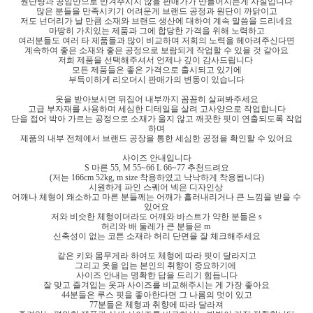
원단량과 공임만으로 반겨주시지 않을 판매가가 만들어지는게 사실입니다
많은 분들을 만족시키기 어려운게 브랜드 공정과 원단이 까닭이고
저도 넌더리가 날 만큼 소재와 브랜드 생산에 대하여 계속 말씀을 드리네요
마땅히 가치있는 제품과 그에 합당한 가격을 위해 노력하고
여러분들도 여러 타 제품들과 많이 비교하며 저희의 노력을 헤아려주신다면
계속하여 좋은 소재와 좋은 공정으로 보람되게 작업할 수 있을 것 같아요
저희 제품을 선택해주셔서 언제나 깊이 감사드립니다
모든 제품들은 좋은 가격으로 출시되고 있기에
부득이하게 리오더시 판매가의 변동이 있습니다
옷을 받아보시면 뒤집어 내부까지 꼼꼼히 살펴봐주세요
고급 부자재를 사용하며 세심한 디테일을 살려 고사양으로 작업합니다
단을 접어 박아 가르는 공정으로 소재가 울지 않고 깨끗한 핏이 연출되도록 작업
하며
제품의 내부 전체에서 브랜드 공장을 통한 세심한 공정을 확인할 수 있어요
사이즈 안내입니다
S 마른 55, M 55~66 L 66~77 추천드려요
(저는 166cm 52kg, m size 착용하였고 낙낙하게 착용됩니다)
시원하게 파인 스퀘어 넥은 디자인상
어깨나 체형이 왜소하고 마른 분들께는 어깨가 흘러내리거나 큰 느낌을 받을 수
있어요
저와 비슷한 체형이더라도 어깨와 바스트가 약한 분들은 s
허리와 배 둘레가 큰 분들은 m
신축성이 없는 코튼 소재라 허리 단면을 잘 체크해주세요
같은 키와 몸무게라 하여도 체형에 따라 핏이 달라지고
그리고 옷을 입는 본인의 취향이 중요하기에
사이즈 안내는 명확한 답을 드리기 힘듭니다
잘 맞고 즐겨입는 옷과 사이즈를 비교해주시는 게 가장 좋아요
44분들은 루스 핏을 좋아한다면 그 나름의 멋이 있고
77분들은 체형과 취향에 따라 달라져