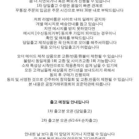
좀 더 지연되거나 혹은 빠르게 진행될 수 있습니다
1차 당일출고 수량은 품절이 빠른 관계로
무통장 주문의 입금은 주문 시간으로 부터 30분 내로 부탁드립니다
저희 라밤바룸은 사이트 내의 딜레이 공지와
개별 메시지로 배송안내를 돕고 있습니다
지연 메시지를 받지 못하였다면
메시지 [수신동의거부] 동의후 가입이 되어있는 경우이니
확인 및 해제를 부탁드립니다
당일출고 제작상품은 꼭 단독으로 오더를 해주셔야합니다
묶음 오더시 당일출고가 어렵습니다
오더 메이드 제작 상품으로 교환/반품/환불이 제한될 수 있습니다
불량시 동일제품 1회 교환 및 사이즈교환 1회 가능합니다
소재 특성상 시착만으로도 착용흔적이 쉽게 남을 수 있기에
모든 고객님들께 새상품의 컨디션을 보내드리기 위해서
동의 후 구매가 진행되며
동의 및 서명한 것으로 간주하여 청약철회 및 교환,반품이 제한될 수 있습니다
본 내용은 공정거래위원회의 표준약관에 따릅니다
출고 예정일 안내입니다
1차 출고분 오픈 (당일
출고)
2차 출고분 오픈 (6/2-6/4 순차출고)
안내된 날 보다 좀 더 앞당겨 지거나 지연될 수 있습니다
이 부분 동의 하시어 여유있게 기다려주세요