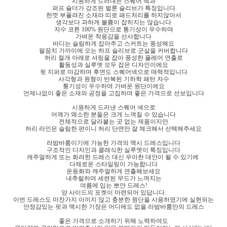
시원하게 드러내는 스퀘어 넥과
퍼프 숄더가 강조된 벌룬 슬리브가 특징입니다
한껏 부풀려진 소재라 띠로 패드처리를 하지않아서
생각보다 과하게 볼륨이 잡히지는 않습니다
자수 코튼 100% 원단으로 통기성이 우수하며
가벼운 착용감을 선사합니다
바디는 슬림하게 잡아주고 스커트는 풍성해요
팔꿈치 가까이에 오는 하프 슬리브로 군살을 커버합니다
허리 절개 아래로 셔링을 잡아 풍성한 플레어 연출로
활동성과 실루엣 모두 잡은 디자인이에요
뒷 지퍼로 마감하며 후면도 스퀘어넥으로 매력적입니다
사각형과 원형이 반복된 기하학 패턴 자수
통기성이 우수하며 가벼운 원단이에요
언제나없이 좋은 소재와 공정을 고집하며 좋은 가격으로 선보입니다
시원하게 드러낸 스퀘어 넥으로
어깨가 왜소한 분들은 크게 느껴질 수 있습니다
전체적으로 달라붙는 곳 없는 제품이지만
허리 라인은 슬림한 편이니 허리 단면만 잘 체크해서 선택해주세요
라밤바룸이기에 가능한 가격의 맥시 드레스입니다
구조적인 디자인과 클래식한 실루엣이 특징입니다
캐주얼하게 또는 화려한 드레스 대신 우아한 대안이 될 수 있기에
다채로운 스타일링이 가능합니다
운동화와 캐주얼하게 연출해보세요
내추럴하며 세련된 무드가 느껴지는
여름에 입는 뽀얀 드레스!
양 사이드의 포켓이 마련되어 있답니다.
이번 드레스도 마찬가지 아끼지 않고 충분한 원단을 사용하였기에 실현되는
안정감있는 핏과 맥시한 기장은 어디에도 없을 라밤바룸만의 드레스
좋은 가격으로 소개하기 위해 노력하여도