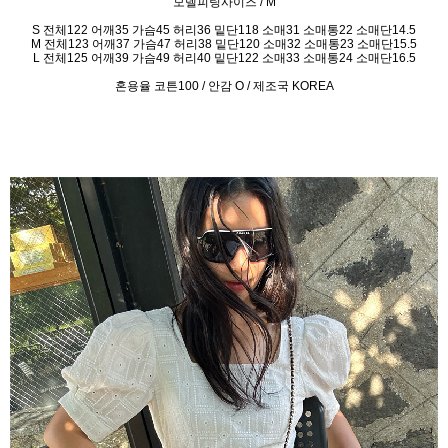
모델피팅사이즈 / M
S 전체122 어깨35 가슴45 허리36 밑단118 소매31 소매통22 소매단14.5
M 전체123 어깨37 가슴47 허리38 밑단120 소매32 소매통23 소매단15.5
L
전체125 어깨39 가슴49 허리40 밑단122 소매33 소매통24 소매단16.5
혼용율 코튼100 / 안감 O / 제조국 KOREA