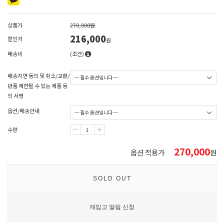
상품가
270,000원
216,000
할인가
원
배송비
(조건)
배송지연 동의 및 취소/교환/
반품 제한될 수 있는 제품 동
의 서명
옵션/배송안내
수량
270,000
옵션 적용가
원
SOLD OUT
재입고 알림 신청