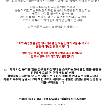
즐겨입는 편안한 제품과 상세 사이즈를 비교하시는 방법이 가장 정확합니다
제품의 디테일한 사진을 많이 보시고
공들여 작업되는 바느질과 마감을 통해 깨끗한 핏이 완성되는
제품의 가치를 알아주시길 바라요
모든 제품들은 첫 출시 좋은 가격으로 소개되고 있기에
리오더시 부득이하게 판매가의 변동이 있습니다
모든 제품은 드라이크리닝을 권장합니다
소재의 특성상 올뭉침이나 미세한 점 또는 잡사가 보일 수 있으나
불량이 아닌점 참고 바랍니다
밝은 컬러 의류, 잡화와 착용시 이염에 주의 바랍니다
반드시 단독 드라이크리닝 권장합니다
소비자의 사전 동의를 얻은 경우 전자상거래 등 소비자보호에 관한 법률 관련 규
정 [법 제17조] [시행령 제21조] 의해
청약철회가 제한될 수 있는 상품으로 소비자 동의 후 판매되는 제품입니다
이를 지켜주지 않을 시 구매 제한 조치가 취해지니 충분한 상담을 통해 신중한 구
매를 부탁드립니다
model size 키166.7cm 상의55반 하의66 슈즈235mm