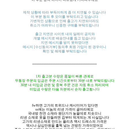
제작 상황에 따라 부득이하게 좀 더 지연될 수 있습니다
이 부분 동의 후 오더를 부탁드리고 있습니다
가변적인 상황으로 인해 출고가 지연되더라도
취소가 어려우니 신중한 구매를 부탁드립니다
출고 지연은 사이트 내의 딜레이 공지와
개별 메시지로 배송안내를 돕고 있습니다
지연 메시지를 받지 못하였다면
메시지 [수신동의거부] 동의후 회원 가입이 된 경우이니
확인 및 해제를 부탁드립니다
--------------------------------------------------------
1차 출고분 수량은 품절이 빠른 관계로
무통장 주문의 입금은 주문
시간으로부터
30분 내로 부탁드립니다
30분 내 미입금 관련 및 중복 주문 건은 자동 취소 처리되며
미입금 수량은
다음 차분에서
순차 출고됩니다
fw하면 고가의 트위드나 캐시미어가 있다면
ss에는 이놈의 리넨 가격이 골머리예요
국내방 천연 소재라 원단가가 높을데로 치솟으니
리넨 소재로 옷을 만들려면 겁부터 먹게되는 게 사실입니다
고가의 리넨소재로 만드는 플리츠 맥시 드레스의 가격은
역시나 삼십만원을 훌쩍 넘는 건방진 가격이었어요