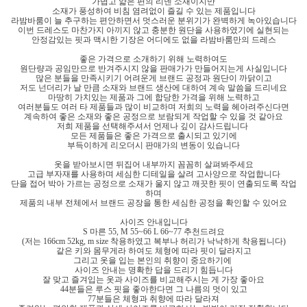
가볍고 얇은 편의 리넨 소재이지만
소재가 풍성하여 비침 염려없이 즐길 수 있는 제품입니다
라밤바룸이 늘 추구하는 편안하면서 멋스러운 분위기가 완벽하게 녹아있습니다
이번 드레스도 마찬가지 아끼지 않고 충분한 원단을 사용하였기에 실현되는
안정감있는 핏과 맥시한 기장은 어디에도 없을 라밤바룸만의 드레스
좋은 가격으로 소개하기 위해 노력하여도
원단량과 공임만으로 반겨주시지 않을 판매가가 만들어지는게 사실입니다
많은 분들을 만족시키기 어려운게 브랜드 공정과 원단이 까닭이고
저도 넌더리가 날 만큼 소재와 브랜드 생산에 대하여 계속 말씀을 드리네요
마땅히 가치있는 제품과 그에 합당한 가격을 위해 노력하고
여러분들도 여러 타 제품들과 많이 비교하며 저희의 노력을 헤아려주신다면
계속하여 좋은 소재와 좋은 공정으로 보람되게 작업할 수 있을 것 같아요
저희 제품을 선택해주셔서 언제나 깊이 감사드립니다
모든 제품들은 좋은 가격으로 출시되고 있기에
부득이하게 리오더시 판매가의 변동이 있습니다
옷을 받아보시면 뒤집어 내부까지 꼼꼼히 살펴봐주세요
고급 부자재를 사용하며 세심한 디테일을 살려 고사양으로 작업합니다
단을 접어 박아 가르는 공정으로 소재가 울지 않고 깨끗한 핏이 연출되도록 작업
하며
제품의 내부 전체에서 브랜드 공장을 통한 세심한 공정을 확인할 수 있어요
사이즈 안내입니다
S 마른 55, M 55~66 L 66~77 추천드려요
(저는 166cm 52kg, m size 착용하였고 복부나 허리가 낙낙하게 착용됩니다)
같은 키와 몸무게라 하여도 체형에 따라 핏이 달라지고
그리고 옷을 입는 본인의 취향이 중요하기에
사이즈 안내는 명확한 답을 드리기 힘듭니다
잘 맞고 즐겨입는 옷과 사이즈를 비교해주시는 게 가장 좋아요
44분들은 루스 핏을 좋아한다면 그 나름의 멋이 있고
77분들은 체형과 취향에 따라 달라져