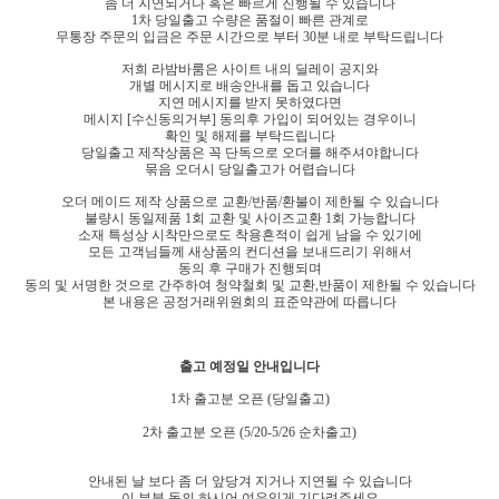
좀 더 지연되거나 혹은 빠르게 진행될 수 있습니다
1차 당일출고 수량은 품절이 빠른 관계로
무통장 주문의 입금은 주문 시간으로 부터 30분 내로 부탁드립니다
저희 라밤바룸은 사이트 내의 딜레이 공지와
개별 메시지로 배송안내를 돕고 있습니다
지연 메시지를 받지 못하였다면
메시지 [수신동의거부] 동의후 가입이 되어있는 경우이니
확인 및 해제를 부탁드립니다
당일출고 제작상품은 꼭 단독으로 오더를 해주셔야합니다
묶음 오더시 당일출고가 어렵습니다
오더 메이드 제작 상품으로 교환/반품/환불이 제한될 수 있습니다
불량시 동일제품 1회 교환 및 사이즈교환 1회 가능합니다
소재 특성상 시착만으로도 착용흔적이 쉽게 남을 수 있기에
모든 고객님들께 새상품의 컨디션을 보내드리기 위해서
동의 후 구매가 진행되며
동의 및 서명한 것으로 간주하여 청약철회 및 교환,반품이 제한될 수 있습니다
본 내용은 공정거래위원회의 표준약관에 따릅니다
출고 예정일 안내입니다
1차 출고분 오픈 (당일
출고)
2차 출고분 오픈 (5/20-5/26 순차출고)
안내된 날 보다 좀 더 앞당겨 지거나 지연될 수 있습니다
이 부분 동의 하시어 여유있게 기다려주세요