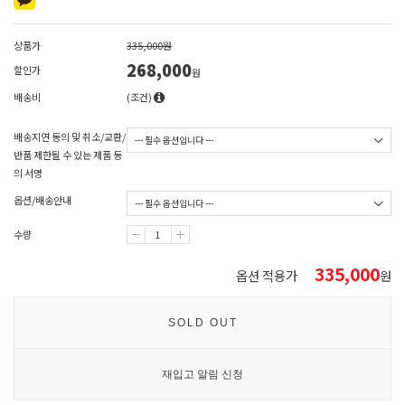
상품가
335,000원
268,000
할인가
원
배송비
(조건)
배송지연 동의 및 취소/교환/
반품 제한될 수 있는 제품 동
의 서명
옵션/배송안내
수량
335,000
옵션 적용가
원
SOLD OUT
재입고 알림 신청