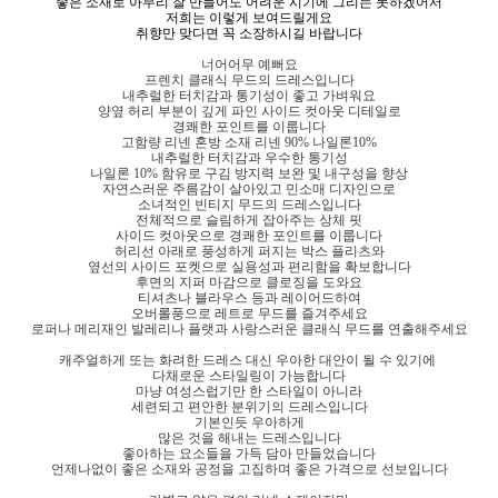
좋은 소재로 아무리 잘 만들어도 어려운 시기에 그리는 못하겠어서
저희는 이렇게 보여드릴게요
취향만 맞다면 꼭 소장하시길 바랍니다
너어어무 예뻐요
프렌치 클래식 무드의 드레스입니다
내추럴한 터치감과 통기성이 좋고 가벼워요
양옆 허리 부분이 깊게 파인 사이드 컷아웃 디테일로
경쾌한 포인트를 이룹니다
고함량 리넨 혼방 소재 리넨 90% 나일론10%
내추럴한 터치감과 우수한 통기성
나일론 10% 함유로 구김 방지력 보완 및 내구성을 향상
자연스러운 주름감이 살아있고 민소매 디자인으로
소녀적인 빈티지 무드의 드레스입니다
전체적으로 슬림하게 잡아주는 상체 핏
사이드 컷아웃으로 경쾌한 포인트를 이룹니다
허리선 아래로 풍성하게 퍼지는 박스 플리츠와
옆선의 사이드 포켓으로 실용성과 편리함을 확보합니다
후면의 지퍼 마감으로 클로징을 도와요
티셔츠나 블라우스 등과 레이어드하여
오버롤풍으로 레트로 무드를 즐겨주세요
로퍼나 메리재인 발레리나 플랫과 사랑스러운 클래식 무드를 연출해주세요
캐주얼하게 또는 화려한 드레스 대신 우아한 대안이 될 수 있기에
다채로운 스타일링이 가능합니다
마냥 여성스럽기만 한 스타일이 아니라
세련되고 편안한 분위기의 드레스입니다
기본인듯 우아하게
많은 것을 해내는 드레스입니다
좋아하는 요소들을 가득 담아 만들었습니다
언제나없이 좋은 소재와 공정을 고집하며 좋은 가격으로 선보입니다