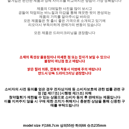
즐겨입는 편안한 제품과 상세 사이즈를 비교하시는 방법이 가장 정확합니다
제품의 디테일한 사진을 많이 보시고
공들여 작업되는 바느질과 마감을 통해 깨끗한 핏이 완성되는
제품의 가치를 알아주시길 바라요
모든 제품들은 첫 출시 좋은 가격으로 소개되고 있기에
리오더시 부득이하게 판매가의 변동이 있습니다
모든 제품은 드라이크리닝을 권장합니다
소재의 특성상 올뭉침이나 미세한 점 또는 잡사가 보일 수 있으나
불량이 아닌점 참고 바랍니다
밝은 컬러 의류, 잡화와 착용시 이염에 주의 바랍니다
반드시 단독 드라이크리닝 권장합니다
소비자의 사전 동의를 얻은 경우 전자상거래 등 소비자보호에 관한 법률 관련 규
정 [법 제17조] [시행령 제21조] 의해
청약철회가 제한될 수 있는 상품으로 소비자 동의 후 판매되는 제품입니다
이를 지켜주지 않을 시 구매 제한 조치가 취해지니 충분한 상담을 통해 신중한 구
매를 부탁드립니다
model size 키166.7cm 상의55반 하의66 슈즈235mm