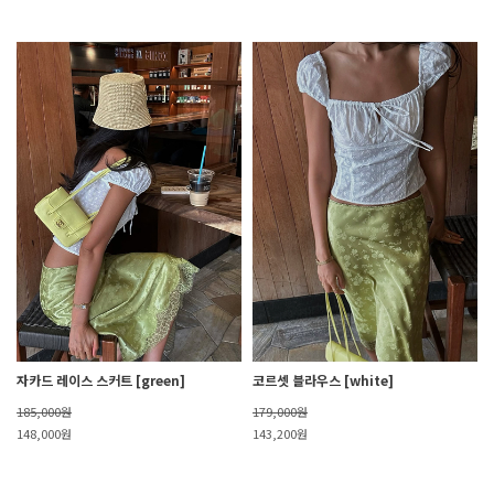
자카드 레이스 스커트 [green]
코르셋 블라우스 [white]
185,000원
179,000원
148,000원
143,200원