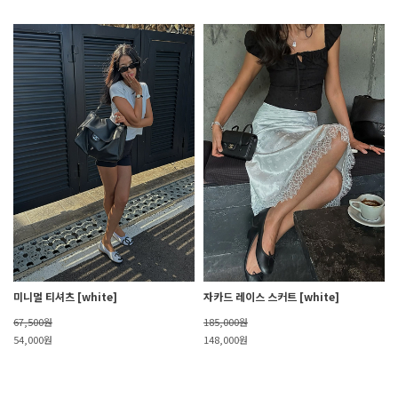
미니멀 티셔츠 [white]
자카드 레이스 스커트 [white]
67,500원
185,000원
54,000원
148,000원