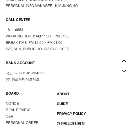
PERSONAL INFO MANAGER : KIM JUNG HO
CALL CENTER
1811-6853
WORKING HOUR: AM 11:00 ~ PM 04:00
BREAK TIME: PM 12:00 ~ PM 01:00
SAT, SUN, PUBLIC HOLIDAYS CLOSED
BANK ACCOUNT
국민 873801-01-384225
(주)땡쓰투마이도터즈
BOARD
ABOUT
NOTICE
GUIDE
REAL REVIEW
PRIVACY POLICY
Q&A
PERSONAL ORDER
개인정보처리방침