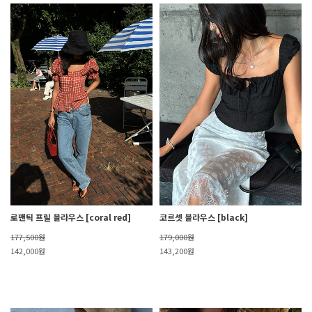
로맨틱 프릴 블라우스 [coral red]
코르셋 블라우스 [black]
177,500원
179,000원
142,000원
143,200원