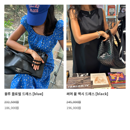
블루 플로럴 드레스 [blue]
써머 울 맥시 드레스 [black]
232,500원
245,000원
186,000원
196,000원