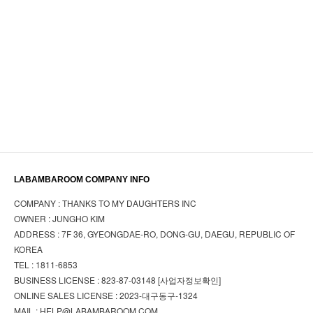
LABAMBAROOM COMPANY INFO
COMPANY : THANKS TO MY DAUGHTERS INC
OWNER : JUNGHO KIM
ADDRESS : 7F 36, GYEONGDAE-RO, DONG-GU, DAEGU, REPUBLIC OF
KOREA
TEL : 1811-6853
BUSINESS LICENSE : 823-87-03148
[사업자정보확인]
ONLINE SALES LICENSE : 2023-대구동구-1324
MAIL : HELP@LABAMBAROOM.COM