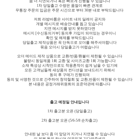
좀 더 지연되거나 혹은 빠르게 진행될 수 있습니다
1차 당일출고 수량은 품절이 빠른 관계로
무통장 주문의 입금은 주문 시간으로 부터 30분 내로 부탁드립니다
저희 라밤바룸은 사이트 내의 딜레이 공지와
개별 메시지로 배송안내를 돕고 있습니다
지연 메시지를 받지 못하였다면
메시지 [수신동의거부] 동의후 가입이 되어있는 경우이니
확인 및 해제를 부탁드립니다
당일출고 제작상품은 꼭 단독으로 오더를 해주셔야합니다
묶음 오더시 당일출고가 어렵습니다
오더 메이드 제작 상품으로 교환/반품/환불이 제한될 수 있습니다
불량시 동일제품 1회 교환 및 사이즈교환 1회 가능합니다
소재 특성상 시착만으로도 착용흔적이 쉽게 남을 수 있기에
모든 고객님들께 새상품의 컨디션을 보내드리기 위해서
동의 후 구매가 진행되며
동의 및 서명한 것으로 간주하여 청약철회 및 교환,반품이 제한될 수 있습니다
본 내용은 공정거래위원회의 표준약관에 따릅니다
출고 예정일 안내입니다
1차 출고분 오픈 (당일
출고)
2차 출고분 오픈 (5/6-5/8 순차출고)
안내된 날 보다 좀 더 앞당겨 지거나 지연될 수 있습니다
이 부분 동의 하시어 여유있게 기다려주세요