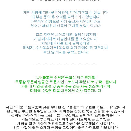
제작 상황에 따라 부득이하게 좀 더 지연될 수 있습니다
이 부분 동의 후 오더를 부탁드리고 있습니다
가변적인 상황으로 인해 출고가 지연되더라도
취소가 어려우니 신중한 구매를 부탁드립니다
출고 지연은 사이트 내의 딜레이 공지와
개별 메시지로 배송안내를 돕고 있습니다
지연 메시지를 받지 못하였다면
메시지 [수신동의거부] 동의후 회원 가입이 된 경우이니
확인 및 해제를 부탁드립니다
--------------------------------------------------------
1차 출고분 수량은 품절이 빠른 관계로
무통장 주문의 입금은 주문
시간으로부터
30분 내로 부탁드립니다
30분 내 미입금 관련 및 중복 주문 건은 자동 취소 처리되며
미입금 수량은
다음 차분에서
순차 출고됩니다
자연스러운 아름다움에 깃든 우아한 감각을 완벽히 구현한 코튼 드레스입니다
편안하고 루스한 실루엣을 그려내며 여름날 산뜻한 룩을 연출 할 수 있습니다
생략된 카라와 차가운 스냅 버튼이 무심하고 담백하게 조화를 이룹니다
의도적으로 루스하고 맥시하게 떨어지도록 만든 실루엣은
체형을 잘 커버하며 편안하고도 아름다운 실루엣을 선사합니다
언제나없이 좋은 소재와 공정을 고집하며 좋은 가격으로 선보입니다