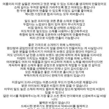
여름이라 미운 살들은 커버하고 멋은 부릴 수 있는 드레스를 생각하며 만들었어요
소매 길이는 두꺼운 팔뚝은 가려주도록 했고 여유있는 통입니다
한 두번 롤업하여 연출할 수 있도록 이정도 길이를 좋아해요
맥시한 기장으로 힙과 다리는 모두 커버됩니다
밀도 높은 프리미엄 코튼 혼용 소재로 만들어요
두껍다는 느낌보다 힘이 있어 핏이 무너지지않고
비침 염려도 적기에 잘 선택된 소재입니다
의도적으로 밀도있는 소재를 사용하니 참고해주셔요
취향에 맞게 버튼을 오픈하여 내추럴하게 언출해주세요
허리 끈으로 다양한 연출이 가능합니다
좋은 가격으로 소개하기 위해 노력하여도
원단량과 공임만으로 반겨주시지 않을 판매가가 만들어지는 게 사실입니다
많은 분들을 만족시키기 어려운게 브랜드 공정과 원단이 까닭이고
저도 넌더리가 날 만큼 소재와 브랜드 생산에 대하여 계속 말씀을 드리네요
마땅히 가치있는 제품과 그에 합당한 가격을 위해 노력하고
여러분들도 여러 타 제품들과 많이 비교하며 저희의 노력을 헤아려주신다면
계속하여 좋은 소재와 좋은 공정으로 보람되게 작업할 수 있을 것 같아요
저희 제품을 선택해주셔서 언제나 깊이 감사드립니다
모든 제품들은 좋은 가격으로 출시되고 있기에
부득이하게 리오더시 판매가의 변동이 있습니다
미운살이 드러나지않는 어른스러운 무드가 만족스러운 제품입니다
밝은 아이보리 계열은 비침이 전혀 없을 수 없습니다
아무리 밀도 높은 소재라 하여도 컬러의 특성상 장소와 빛에따라 약간의 비침이
있을 수 있으니
얇은 이너를 착용해주시는게 가장 좋고 스킨 톤의 언더웨어로 신경써주시길 바랍
니다
블랙은 비침이 없습니다
드레시한 분위기도 분명있어서 악세사리를 절제하고