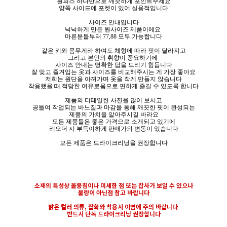
원피스 하나만으로 깨끗하게 포인트주세요
양쪽 사이드에 포켓이 있어 실용적입니다
사이즈 안내입니다
넉넉하게 만든 원사이즈 제품이에요
마른분들부터 77,88 모두 가능합니다
같은 키와 몸무게라 하여도 체형에 따라 핏이 달라지고
그리고 본인의 취향이 중요하기에
사이즈 안내는 명확한 답을 드리기 힘듭니다
잘 맞고 즐겨입는 옷과 사이즈를 비교해주시는 게 가장 좋아요
저희는 원단을 아껴가며 옷을 작게 만들지 않습니다
착용했을 때 적당한 여유로움으로 편하게 즐길 수 있도록 합니다
제품의 디테일한 사진을 많이 보시고
공들여 작업되는 바느질과 마감을 통해 깨끗한 핏이 완성되는
제품의 가치을 알아주시길 바라요
모든 제품들은 좋은 가격으로 소개되고 있기에
리오더 시 부득이하게 판매가의 변동이 있습니다
모든 제품은 드라이크리닝을 권장합니다
소재의 특성상 올뭉침이나 미세한 점 또는 잡사가 보일 수 있으나
불량이 아닌점 참고 바랍니다
밝은 컬러 의류, 잡화와 착용시 이염에 주의 바랍니다
반드시 단독 드라이크리닝 권장합니다