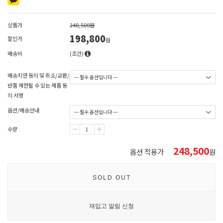
상품가
248,500원
198,800
할인가
원
배송비
(조건)
배송지연 동의 및 취소/교환/
반품 제한될 수 있는 제품 동
의 서명
옵션/배송안내
수량
248,500
옵션 적용가
원
SOLD OUT
재입고 알림 신청